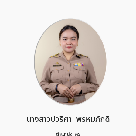
นางสาวปวริศา พรหมภักดี
ตำแหน่ง ครู