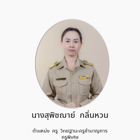
นางสุพิชฌาย์ กลิ่นหวน
ตำแหน่ง ครู วิทยฐานะครูชำนาญการ
ครูพิเศษ